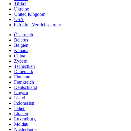
Türkei
Ukraine
United Kingdom
USA
b2b / Int. Vertriebspartner
Österreich
Belarus
Belgien
Kanada
China
Zypern
Tschechien
Dänemark
Finnland
Frankreich
Deutschland
Ungarn
Island
Indonesien
Italien
Litauen
Luxemburg
Moldau
Niederlande