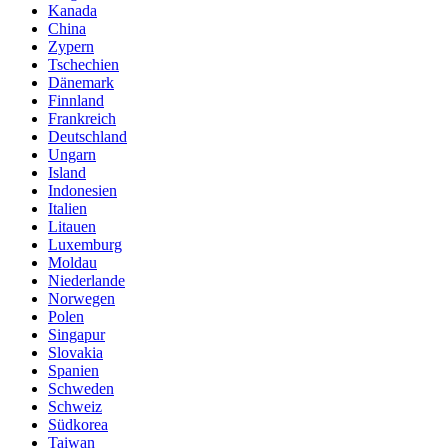
Kanada
China
Zypern
Tschechien
Dänemark
Finnland
Frankreich
Deutschland
Ungarn
Island
Indonesien
Italien
Litauen
Luxemburg
Moldau
Niederlande
Norwegen
Polen
Singapur
Slovakia
Spanien
Schweden
Schweiz
Südkorea
Taiwan