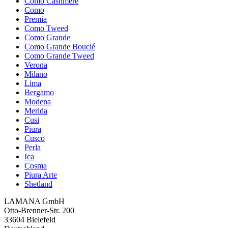
Como Cashmere
Como
Premia
Como Tweed
Como Grande
Como Grande Bouclé
Como Grande Tweed
Verona
Milano
Lima
Bergamo
Modena
Merida
Cusi
Piura
Cusco
Perla
Ica
Cosma
Piura Arte
Shetland
LAMANA GmbH
Otto-Brenner-Str. 200
33604 Bielefeld